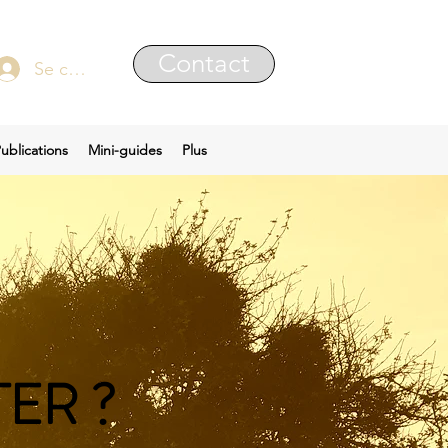
Contact
Se connecter
ublications
Mini-guides
Plus
ER ?