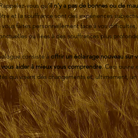
 Rappelez-vous qu’
il n’y a
pas de bonnes ou de mauv
être et la souffrance sont des expériences subjecti
t
vous
faites personnellement face à vos difficultés,
onctuelles ou liées à des souffrances plus profonde
hologue consiste à
offrir un éclairage nouveau sur v
e vous aider à mieux vous comprendre
. Ceci ouvre 
ités qui visent des changements et, ultimement, un 