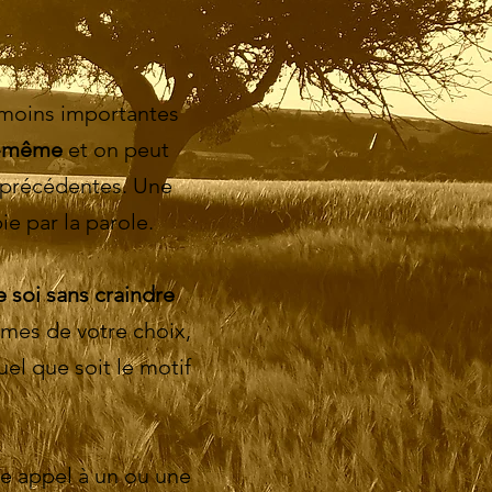
u moins importantes
oi-même
et on peut
s précédentes. Une
ie par la parole.
e soi sans craindre
èmes de votre choix,
el que soit le motif
re appel à un ou une