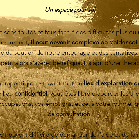
Un espace pour soi
faisons toutes et tous face à des difficultés plus o
Par moment,
il peut devenir complexe de s’aider s
ite du soutien de notre entourage et des tentative
eut alors s’avérer bénéfique. Il s'agit d'une thérap
érapeutique est avant tout un
lieu d'exploration d
e lieu
confidentiel
, vous êtes libre d'aborder les th
ccupations, vos émotions, et ce, à votre rythme, qu
de consultation.
 trouvent difficile de demander de l’aide et de fai