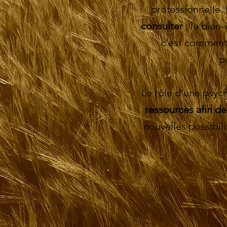
professionnelle.
consulter
: le bien-
c’est commen
p
Le rôle d'une psyc
ressources afin d
nouvelles possibil