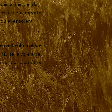
aises raisons de
ves. Ce qui importe,
 qu’elles soient
s.
os difficultés et vos
ensuite la voie à de
meilleur bien-être.