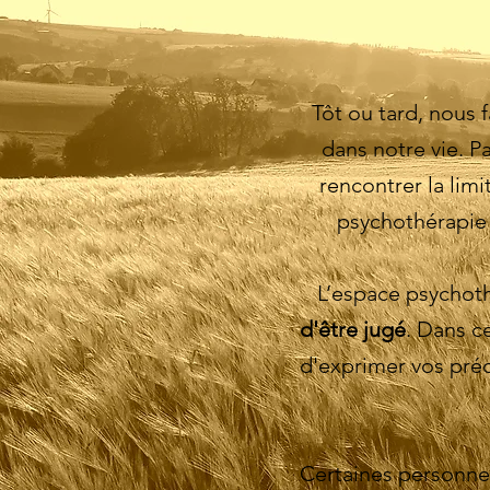
Tôt ou tard, nous 
dans notre vie. 
rencontrer la lim
psychothérapie p
L’espace psychoth
d'être jugé
. Dans c
d'exprimer vos préo
Certaines personnes